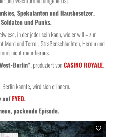
Mauer und Wachtürmen umgeben ist.
Junkies, Spekulanten und Hausbesetzer,
e Soldaten und Punks.
iese, in der jeder sein kann, wie er will – zur
gibt Mord und Terror, Straßenschlachten, Heroin und
kommt nicht mehr heraus.
West-Berlin“
, produziert von
CASINO ROYALE
,
-Berlin kannte, wird sich erinnern.
v auf
FYEO
.
 neue, packende Episode.