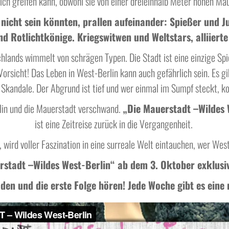
lich greifen kann, obwohl sie von einer dreieinhalb Meter hohen 
 nicht sein könnten, prallen aufeinander: Spießer und 
nd Rotlichtkönige. Kriegswitwen und Weltstars, alliiert
nds wimmelt von schrägen Typen. Die Stadt ist eine einzige Spielw
Vorsicht! Das Leben in West-Berlin kann auch gefährlich sein. Es 
 Skandale. Der Abgrund ist tief und wer einmal im Sumpf steckt, 
lin und die Mauerstadt verschwand.
„Die Mauerstadt –Wildes 
ist eine Zeitreise zurück in die Vergangenheit.
 wird voller Faszination in eine surreale Welt eintauchen, wer West
rstadt –Wildes West-Berlin“ ab dem 3. Oktober exklusi
en und die erste Folge hören! Jede Woche gibt es eine