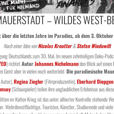
MAUERSTADT – WILDES WEST-B
über die letzten Jahre im Paradies, ab dem 3. Oktober 
Nach einer Idee von
Nicolas Kreutter
&
Stefan Wieduwilt
igung Deutschlands zum 30. Mal.
Im neuen zehnteiligen Doku-Pod
YEO
) richtet
Autor
Johannes Nichelmann
den Blick auf einen 
n Geist aber in vielen noch weiterlebt:
Die paradiesische Mau
 Autor),
Regina Ziegler
(Filmproduzentin),
Eberhard Diepgen
msoy
(Schauspieler) teilen ihre unglaublichen Erlebnisse aus diese
tten im Kalten Krieg ist das unter alliierter Kontrolle stehende We
. Wehrdienstflüchtige, Touristen, Künstler, Studierende und viele 